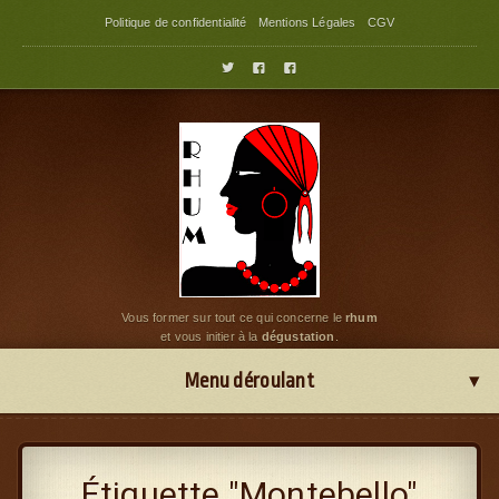
Politique de confidentialité
Mentions Légales
CGV



Vous former sur tout ce qui concerne le
rhum
et vous initier à la
dégustation
.
Menu déroulant
Étiquette "Montebello"