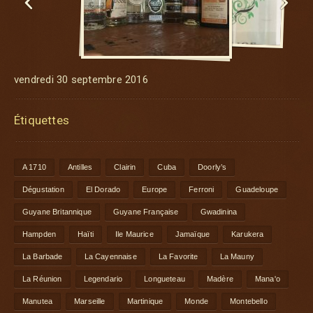


vendredi 30 septembre 2016
Étiquettes
A 1710
Antilles
Clairin
Cuba
Doorly’s
Dégustation
El Dorado
Europe
Ferroni
Guadeloupe
Guyane Britannique
Guyane Française
Gwadinina
Hampden
Haïti
Ile Maurice
Jamaïque
Karukera
La Barbade
La Cayennaise
La Favorite
La Mauny
La Réunion
Legendario
Longueteau
Madère
Mana'o
Manutea
Marseille
Martinique
Monde
Montebello