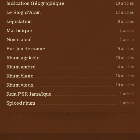
Indication Géographique
10 articles
Le Blog d’Alain
17 articles
Législation
9 articles
Martinique
1 article
Non classé
1 article
Pur jus de canne
9 articles
Rhum agricole
20 articles
Rhum ambré
4 articles
Rhum blanc
16 articles
Rhum vieux
10 articles
Rum PSR Jamaîque
1 article
Spiced rhum
1 article