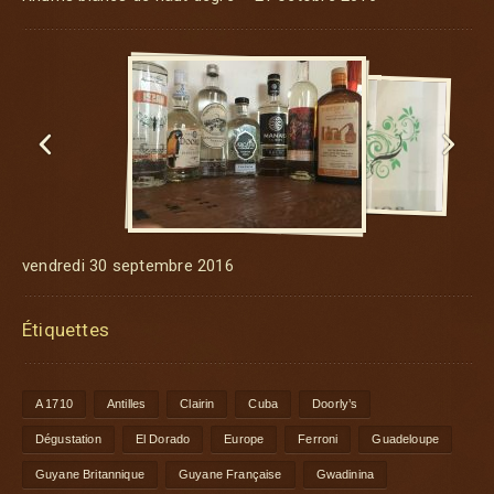


vendredi 30 septembre 2016
Étiquettes
A 1710
Antilles
Clairin
Cuba
Doorly’s
Dégustation
El Dorado
Europe
Ferroni
Guadeloupe
Guyane Britannique
Guyane Française
Gwadinina