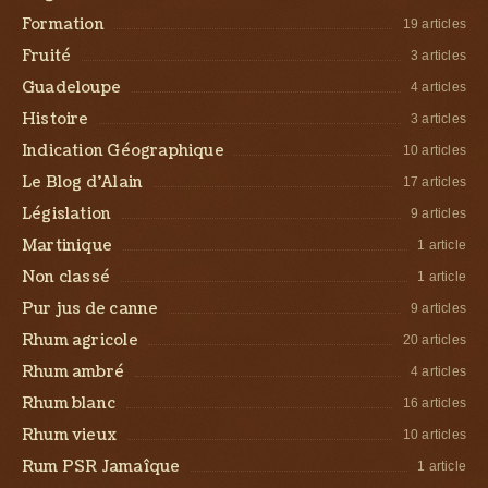
Formation
19 articles
Fruité
3 articles
Guadeloupe
4 articles
Histoire
3 articles
Indication Géographique
10 articles
Le Blog d’Alain
17 articles
Législation
9 articles
Martinique
1 article
Non classé
1 article
Pur jus de canne
9 articles
Rhum agricole
20 articles
Rhum ambré
4 articles
Rhum blanc
16 articles
Rhum vieux
10 articles
Rum PSR Jamaîque
1 article