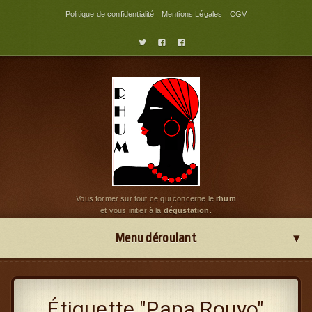
Politique de confidentialité
Mentions Légales
CGV



Vous former sur tout ce qui concerne le
rhum
et vous initier à la
dégustation
.
Menu déroulant
Étiquette "Papa Rouyo"