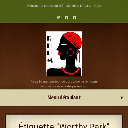
Politique de confidentialité
Mentions Légales
CGV



Vous former sur tout ce qui concerne le
rhum
et vous initier à la
dégustation
.
Menu déroulant
Étiquette "Worthy Park"