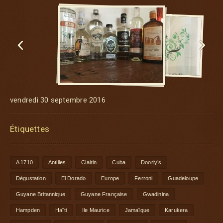


vendredi 30 septembre 2016
Étiquettes
A 1710
Antilles
Clairin
Cuba
Doorly’s
Dégustation
El Dorado
Europe
Ferroni
Guadeloupe
Guyane Britannique
Guyane Française
Gwadinina
Hampden
Haïti
Ile Maurice
Jamaïque
Karukera