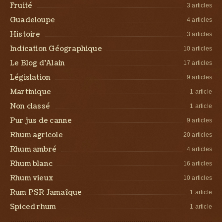
Fruité
3 articles
Guadeloupe
4 articles
Histoire
3 articles
Indication Géographique
10 articles
Le Blog d’Alain
17 articles
Législation
9 articles
Martinique
1 article
Non classé
1 article
Pur jus de canne
9 articles
Rhum agricole
20 articles
Rhum ambré
4 articles
Rhum blanc
16 articles
Rhum vieux
10 articles
Rum PSR Jamaîque
1 article
Spiced rhum
1 article