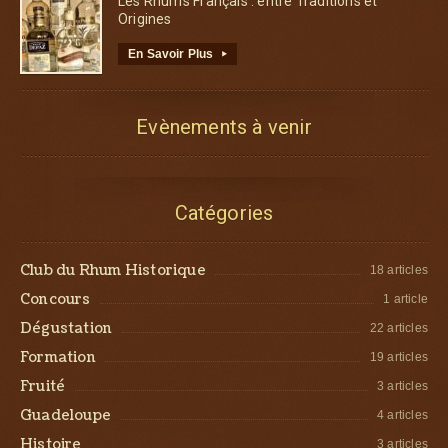
Les Rhums Français : entre Traditions et
Origines
En Savoir Plus
▸
Evènements à venir
Catégories
Club du Rhum Historique
18 articles
Concours
1 article
Dégustation
22 articles
Formation
19 articles
Fruité
3 articles
Guadeloupe
4 articles
Histoire
3 articles