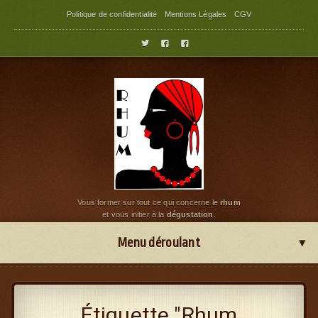
Politique de confidentialité
Mentions Légales
CGV



Vous former sur tout ce qui concerne le
rhum
et vous initier à la
dégustation
.
Menu déroulant
Étiquette "Rhum