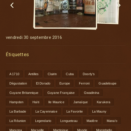


vendredi 30 septembre 2016
Étiquettes
A 1710
Antilles
Clairin
Cuba
Doorly’s
Dégustation
El Dorado
Europe
Ferroni
Guadeloupe
Guyane Britannique
Guyane Française
Gwadinina
Hampden
Haïti
Ile Maurice
Jamaïque
Karukera
La Barbade
La Cayennaise
La Favorite
La Mauny
La Réunion
Legendario
Longueteau
Madère
Mana'o
Manutea
Marseille
Martinique
Monde
Montebello