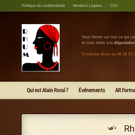
Politique de confidentialité
Mentions Légales
CGV
Vous former sur tout ce qui c
et vous initier à la
dégustatio
Contacter Alain au 06 18 15 
Qui est Alain Rossi ?
Événements
AR Form
Rh