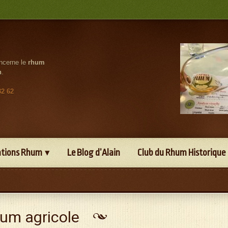
oncerne le
rhum
n
.
32 62
ations Rhum
Le Blog d’Alain
Club du Rhum Historique
um agricole