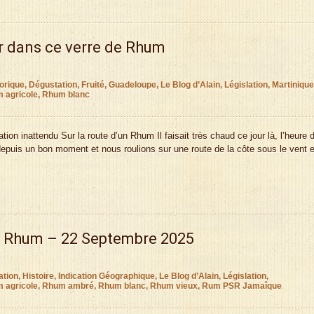
ir dans ce verre de Rhum
orique
,
Dégustation
,
Fruité
,
Guadeloupe
,
Le Blog d’Alain
,
Législation
,
Martinique
 agricole
,
Rhum blanc
on inattendu Sur la route d’un Rhum Il faisait très chaud ce jour là, l’heure 
depuis un bon moment et nous roulions sur une route de la côte sous le vent 
s Rhum – 22 Septembre 2025
ation
,
Histoire
,
Indication Géographique
,
Le Blog d’Alain
,
Législation
,
 agricole
,
Rhum ambré
,
Rhum blanc
,
Rhum vieux
,
Rum PSR Jamaîque