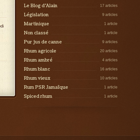
Le Blog d’Alain
17 articles
Législation
9 articles
Martinique
1 article
di
Non classé
1 article
Pur jus de canne
9 articles
Rhum agricole
20 articles
Rhum ambré
4 articles
Rhum blanc
16 articles
Rhum vieux
10 articles
Rum PSR Jamaîque
1 article
Spiced rhum
1 article