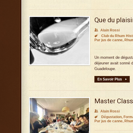
Que du plais
👥
Alain Rossi

Club du Rhum Hist
Pur jus de canne
,
Rhum
Un moment de dégustati
déjeuner avait sonné 
Guadeloupe.
En Savoir Plus
▸
Master Clas
👥
Alain Rossi

Dégustation
,
Form
Pur jus de canne
,
Rhum