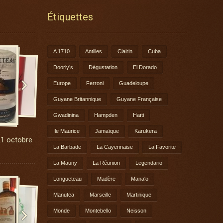
Étiquettes
A 1710
Antilles
Clairin
Cuba
Doorly’s
Dégustation
El Dorado

Europe
Ferroni
Guadeloupe
Guyane Britannique
Guyane Française
Gwadinina
Hampden
Haïti
Ile Maurice
Jamaïque
Karukera
21 octobre
La Barbade
La Cayennaise
La Favorite
La Mauny
La Réunion
Legendario
Longueteau
Madère
Mana'o
Manutea
Marseille
Martinique

Monde
Montebello
Neisson