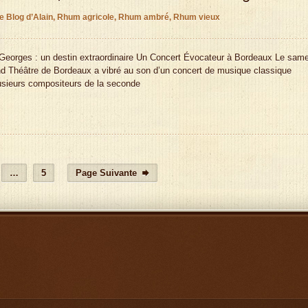
e Blog d’Alain
,
Rhum agricole
,
Rhum ambré
,
Rhum vieux
-Georges : un destin extraordinaire Un Concert Évocateur à Bordeaux Le same
and Théâtre de Bordeaux a vibré au son d’un concert de musique classique
lusieurs compositeurs de la seconde
…
5
Page Suivante
