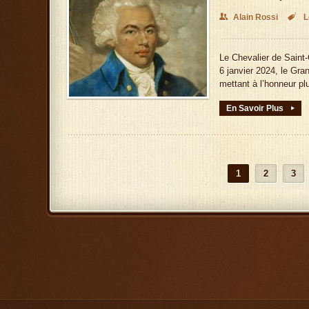
👥
Alain Rossi

L
Le Chevalier de Saint
6 janvier 2024, le Gr
mettant à l’honneur p
En Savoir Plus
▸
1
2
3