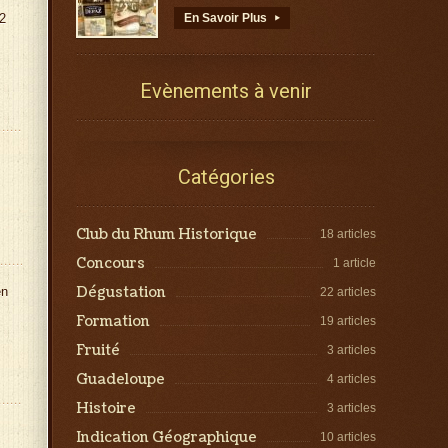
2
En Savoir Plus
▸
Evènements à venir
Catégories
Club du Rhum Historique
18 articles
Concours
1 article
Dégustation
en
22 articles
Formation
19 articles
Fruité
3 articles
Guadeloupe
4 articles
Histoire
3 articles
Indication Géographique
10 articles