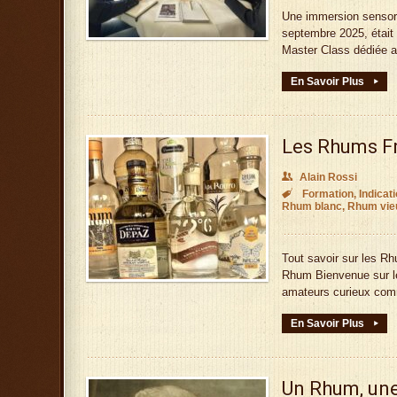
Une immersion sensori
septembre 2025, était
Master Class dédiée a
En Savoir Plus
▸
Les Rhums Fra
👥
Alain Rossi

Formation
,
Indicat
Rhum blanc
,
Rhum vie
Tout savoir sur les R
Rhum Bienvenue sur le 
amateurs curieux co
En Savoir Plus
▸
Un Rhum, une 