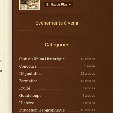
En Savoir Plus
▸
Evènements à venir
Catégories
Club du Rhum Historique
18 articles
s.
Concours
1 article
ur
Dégustation
22 articles
Formation
19 articles
Fruité
3 articles
Guadeloupe
4 articles
Histoire
3 articles
Indication Géographique
10 articles