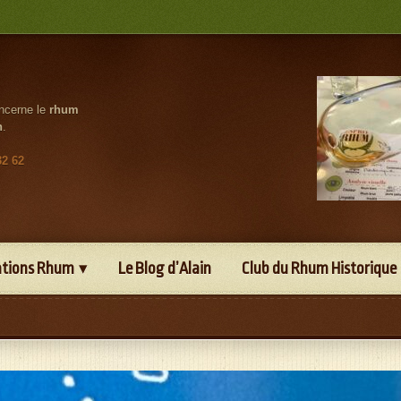
oncerne le
rhum
n
.
32 62
ations Rhum
Le Blog d’Alain
Club du Rhum Historique