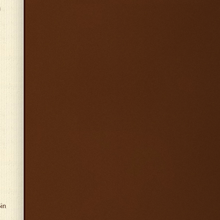
u
Gin