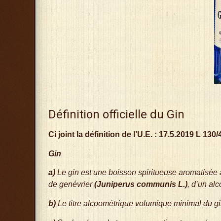
Définition officielle du Gin
Ci joint la définition de l’U.E. : 17.5.2019 L 1
Gin
a)
Le
gin
est une boisson spiritueuse aromatisée 
de genévrier
(
Juniperus communis
L.)
, d’un alc
b)
Le titre alcoométrique volumique minimal du
g