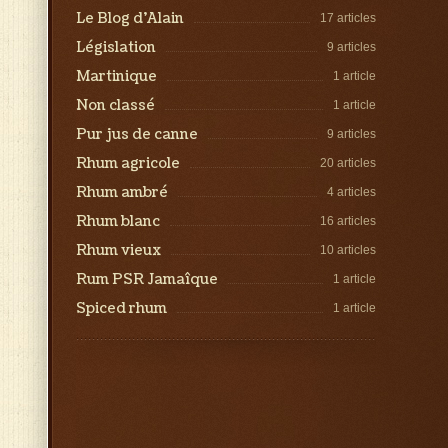
Le Blog d’Alain
17 articles
Législation
9 articles
Martinique
1 article
Non classé
1 article
Pur jus de canne
9 articles
Rhum agricole
20 articles
Rhum ambré
4 articles
Rhum blanc
16 articles
Rhum vieux
10 articles
Rum PSR Jamaîque
1 article
Spiced rhum
1 article