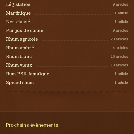
Législation
9 articles
Martinique
1 article
Non classé
1 article
Pur jus de canne
9 articles
Rhum agricole
20 articles
Rhum ambré
4 articles
Rhum blanc
16 articles
Rhum vieux
10 articles
Rum PSR Jamaîque
1 article
Spiced rhum
1 article
Prochains évènements