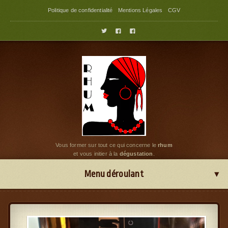
Politique de confidentialité
Mentions Légales
CGV



Vous former sur tout ce qui concerne le
rhum
et vous initier à la
dégustation
.
Menu déroulant