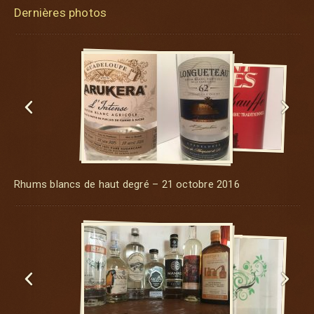
Dernières photos


Rhums blancs de haut degré – 21 octobre 2016

