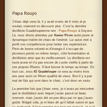
Papa Rouyo
J’étais déjà venu là, il y avait moins de 6 mois et je
voulais vraiment en découvrir plus. C’est la dernière
distillerie Guadeloupéenne née :
Papa Rouyo
à Goyave.
Là, nous étions attendus par
Xavier Piron
autre jeune et
dynamique maître de chais de l’endroit. Lui aussi met à
profit ses compétences pour tenter ses expériences.
Plein de bonne volonté et d’énergie il s’occupe de
plusieurs points en même temps, côté fermentation et
distillation ainsi que du vieillissement. La distillerie est
toute jeune et n’a pas encore de cuvée vieillie à partir de
ses propres Rhums. Il faut laisser le temps au temps. En
tout cas, sous
IG Guadeloupe
ce sera au moins trois
ans pour avoir un Rhum qualifié de vieux. Bon il y a pas
mal de fûts qui sont dans le chais, c’est donc en route.
La première fois que j’étais venu, je n’avais pu rencontrer
que le distillateur avec lequel j’avais passé un beau
moment, mais j’avais été un peu déçu par ce que j’avais
goûté. Malgré cela, je m’étais dit qu’il fallait suivre et que
ça évoluerait. Il faut rappeler que tout est jeune là, et qu’il