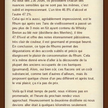
Au bout des 236 Jours, ils possèdent chacun des
nuances sensibles qui ne sont pas les mêmes, c’est
subtil et impressionnant. L’un titre 46.8% d’alcool et
l’autre 47.1%.
Celui qui m’a aussi, agréablement impressionné, est le
Rhum qui après ses 7ans de vieillissement a passé un
peu plus de 3 mois en fût ayant contenu du Whisky
Breton au blé noir (distillerie des Menhirs), il titre
47.6%vol et offre des notes étonnamment pâtissières,
très clair de couleur, il est gourmand et presque beurré.
En conclusion, ce type de Rhums permet des
dégustations et des accords subtils et précis qui
élargissent le plaisir de consommation du Rhum. Cela
m’a même donné envie d’aller à la découverte de la
plupart des anciens occupants de ces barriques
(gourmand). Alors, oui bien sûr, ces flacons ont un coût
substanciel, comme tant d’autres d’ailleurs, mais ils
proposent quelque chose d’un peu différent et après tout,
le vrai plaisir, ça n’a pas de prix.
Voilà qu’il était temps de partir, nous n’étions pas en
promenade, et l’heure du prochain rendez vous
approchait. Heureusement la deuxième distillerie où nous
devions aller était à quelques kilomètres seulement.