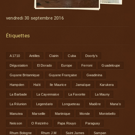
vendredi 30 septembre 2016
Étiquettes
A 1710
Antilles
Clairin
Cuba
Doorly’s
Dégustation
El Dorado
Europe
Ferroni
Guadeloupe
Guyane Britannique
Guyane Française
Gwadinina
Hampden
Haïti
Ile Maurice
Jamaïque
Karukera
La Barbade
La Cayennaise
La Favorite
La Mauny
La Réunion
Legendario
Longueteau
Madère
Mana'o
Manutea
Marseille
Martinique
Monde
Montebello
Neisson
O Reizinho
Papa Rouyo
Paraguay
Rhum Bologne
Rhum J.M
Saint James
Sampan