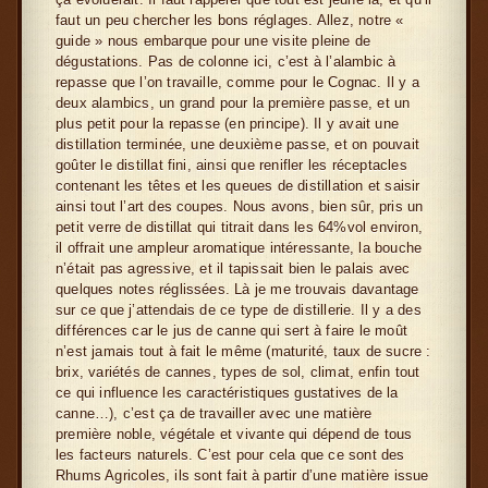
faut un peu chercher les bons réglages. Allez, notre «
guide » nous embarque pour une visite pleine de
dégustations. Pas de colonne ici, c’est à l’alambic à
repasse que l’on travaille, comme pour le Cognac. Il y a
deux alambics, un grand pour la première passe, et un
plus petit pour la repasse (en principe). Il y avait une
distillation terminée, une deuxième passe, et on pouvait
goûter le distillat fini, ainsi que renifler les réceptacles
contenant les têtes et les queues de distillation et saisir
ainsi tout l’art des coupes. Nous avons, bien sûr, pris un
petit verre de distillat qui titrait dans les 64%vol environ,
il offrait une ampleur aromatique intéressante, la bouche
n’était pas agressive, et il tapissait bien le palais avec
quelques notes réglissées. Là je me trouvais davantage
sur ce que j’attendais de ce type de distillerie. Il y a des
différences car le jus de canne qui sert à faire le moût
n’est jamais tout à fait le même (maturité, taux de sucre :
brix, variétés de cannes, types de sol, climat, enfin tout
ce qui influence les caractéristiques gustatives de la
canne…), c’est ça de travailler avec une matière
première noble, végétale et vivante qui dépend de tous
les facteurs naturels. C’est pour cela que ce sont des
Rhums Agricoles, ils sont fait à partir d’une matière issue