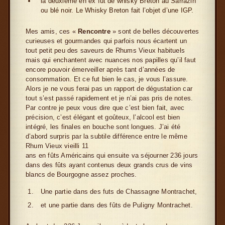
la deuxième en ex fût de whisky Breton au Sarrazin
ou blé noir. Le Whisky Breton fait l’objet d’une IGP.
Mes amis, ces «
Rencontre
» sont de belles découvertes
curieuses et gourmandes qui parfois nous écartent un
tout petit peu des saveurs de Rhums Vieux habituels
mais qui enchantent avec nuances nos papilles qu’il faut
encore pouvoir émerveiller après tant d’années de
consommation. Et ce fut bien le cas, je vous l’assure.
Alors je ne vous ferai pas un rapport de dégustation car
tout s’est passé rapidement et je n’ai pas pris de notes.
Par contre je peux vous dire que c’est bien fait, avec
précision, c’est élégant et goûteux, l’alcool est bien
intégré, les finales en bouche sont longues. J’ai été
d’abord surpris par la subtile différence entre le même
Rhum Vieux vieilli 11
ans en fûts Américains qui ensuite va séjourner 236 jours
dans des fûts ayant contenus deux grands crus de vins
blancs de Bourgogne assez proches.
Une partie dans des futs de Chassagne Montrachet,
et une partie dans des fûts de Puligny Montrachet.